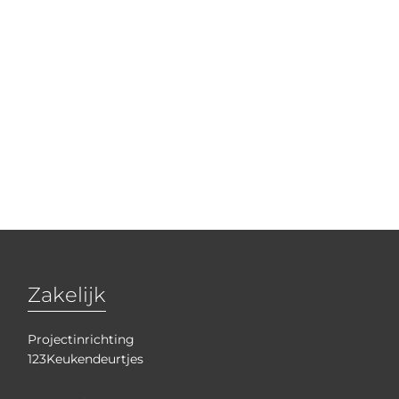
Zakelijk
Projectinrichting
123Keukendeurtjes