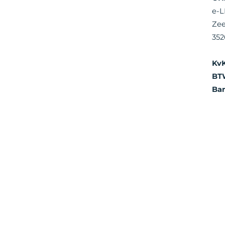
e-L
Zee
352
Kv
BT
Ba