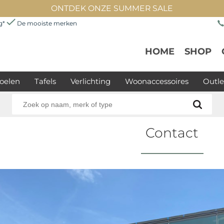
ONTDEK ONZE SUMMER SALE
ng*
De mooiste merken
HOME
SHOP
oelen
Tafels
Verlichting
Woonaccessoires
Outle
Contact