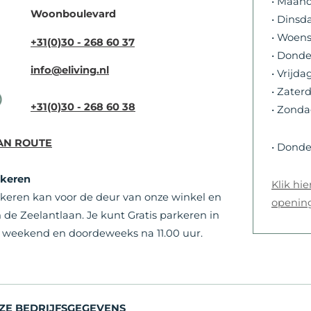
• Maan
Woonboulevard
• Dinsd
• Woen
+31(0)30 - 268 60 37
• Donde
info@eliving.nl
• Vrijdag
• Zater
+31(0)30 - 268 60 38
• Zonda
AN ROUTE
• Dond
rkeren
Klik hi
keren kan voor de deur van onze winkel en
opening
 de Zeelantlaan. Je kunt Gratis parkeren in
 weekend en doordeweeks na 11.00 uur.
ZE BEDRIJFSGEGEVENS