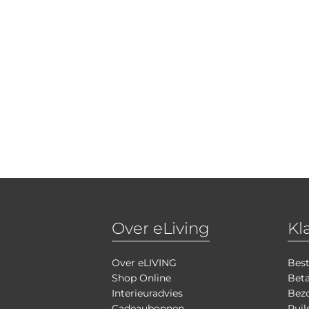
Over eLiving
Kl
Over eLIVING
Best
Shop Online
Bet
Interieuradvies
Bezo
Cadeaubonnen
Ruil