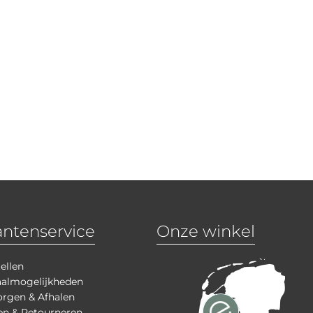
antenservice
Onze winkel
ellen
aalmogelijkheden
rgen & Afhalen
en & Retourneren