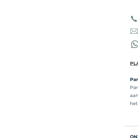
PL
Pa
Par
aan
het
ON