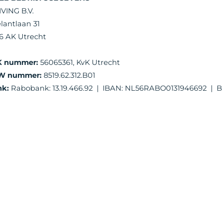
IVING B.V.
lantlaan 31
6 AK Utrecht
K nummer:
56065361, KvK Utrecht
W nummer:
8519.62.312.B01
nk:
Rabobank: 13.19.466.92 | IBAN: NL56RABO0131946692 |