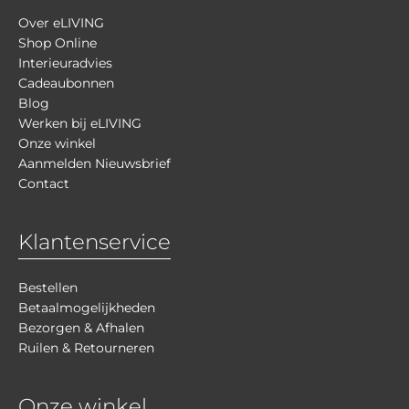
Over eLIVING
Shop Online
Interieuradvies
Cadeaubonnen
Blog
Werken bij eLIVING
Onze winkel
Aanmelden Nieuwsbrief
Contact
Klantenservice
Bestellen
Betaalmogelijkheden
Bezorgen & Afhalen
Ruilen & Retourneren
Onze winkel