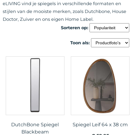
eLIVING vind je spiegels in verschillende formaten en
stijlen van de mooiste merken, zoals Dutchbone, House
Doctor, Zuiver en ons eigen Home Label.
Sorteren op:
Toon als:
DutchBone Spiegel
Spiegel Leif 64 x 38 cm
Blackbeam