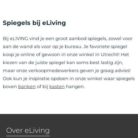
Spiegels bij eLiving
Bij eLIVING vind je een groot aanbod spiegels, zowel voor
aan de wand als voor op je bureau. Je favoriete spiegel
koop je online of gewoon in onze winkel in Utrecht! Het
kiezen van de juiste spiegel kan soms best lastig zijn,
maar onze verkoopmedewerkers geven je graag advies!
Ook kun je inspiratie opdoen in onze winkel waar spiegels
boven
banken
of bij
kasten
hangen.
Over eLiving