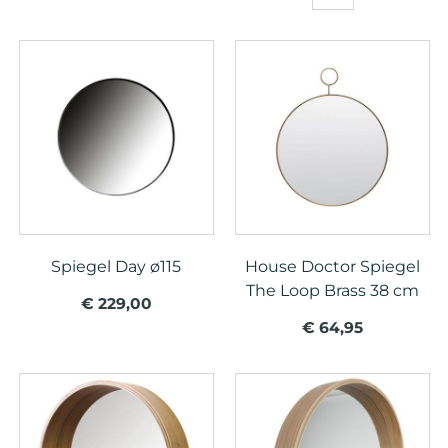
Spiegel Day ø115
House Doctor Spiegel
The Loop Brass 38 cm
€ 229,00
€ 64,95