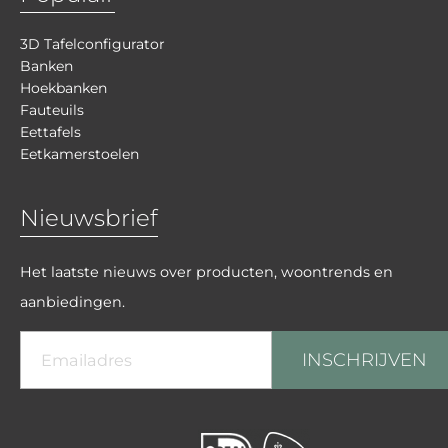
3D Tafelconfigurator
Banken
Hoekbanken
Fauteuils
Eettafels
Eetkamerstoelen
Nieuwsbrief
Het laatste nieuws over producten, woontrends en
aanbiedingen.
INSCHRIJVEN