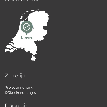
Zakelijk
Projectinrichting
123Keukendeurtjes
Populair