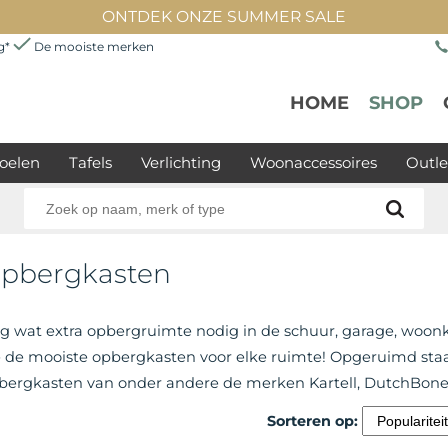
ONTDEK ONZE SUMMER SALE
ng*
De mooiste merken
HOME
SHOP
oelen
Tafels
Verlichting
Woonaccessoires
Outle
pbergkasten
g wat extra opbergruimte nodig in de schuur, garage, woon
 de mooiste opbergkasten voor elke ruimte! Opgeruimd staat 
bergkasten van onder andere de merken Kartell, DutchBone
Sorteren op: