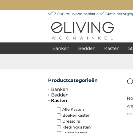
3.000 m2 wooninspiratie
Gratis bezorgi
Banken
Bedden
Kasten
St
O
Productcategorieën
Banken
Bedden
No
Kasten
we
Alle Kasten
op
Boekenkasten
Dressoirs
Kledingkasten
Ladenkasten