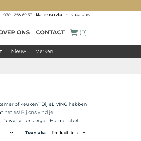
030 - 268 60 37
klantenservice
vacatures
OVER ONS
CONTACT
(0)
t
Nieuw
Merken
kamer of keuken? Bij eLIVING hebben
netjes! Bij ons vind je
, Zuiver en ons eigen Home Label.
Toon als: