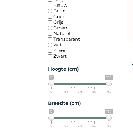
Blauw
Bruin
Goud
Grijs
Groen
Naturel
Transparant
Wit
Zilver
Zwart
T
Hoogte (cm)
0
750
0
188
375
563
750
Breedte (cm)
0
750
0
188
375
563
750