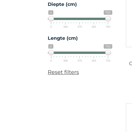
Diepte (cm)
0
750
0
188
375
563
750
Lengte (cm)
0
750
0
188
375
563
750
C
Reset filters