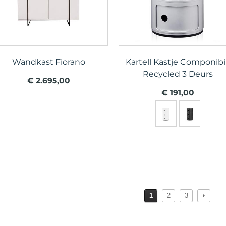
Wandkast Fiorano
Kartell Kastje Componibil
Recycled 3 Deurs
€ 2.695,00
€ 191,00
1
2
3