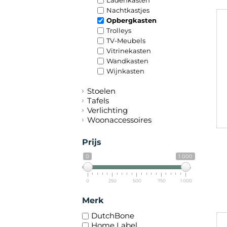
Nachtkastjes
Opbergkasten
Trolleys
TV-Meubels
Vitrinekasten
Wandkasten
Wijnkasten
Stoelen
Tafels
Verlichting
Woonaccessoires
Prijs
0
1 000
0
250
500
750
1 000
Merk
DutchBone
Home Label