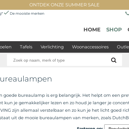
ONTDEK ONZE SUMMER SALE
ng*
De mooiste merken
HOME
SHOP
oelen
Tafels
Verlichting
Woonaccessoires
Outle
ureaulampen
n goede bureaulamp is erg belangrijk. Het helpt om een prett
cht kun je gemakkelijker lezen en zo houd je langer je concen
IVING zijn allemaal verstelbaar en zo kun je het licht goed ri
staat uit de mooie bureaulampen van merken, zoals DutchB
Sorteren op: