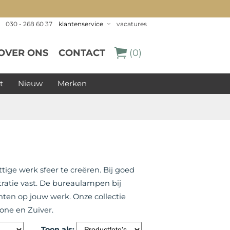
030 - 268 60 37
klantenservice
vacatures
OVER ONS
CONTACT
(0)
t
Nieuw
Merken
ige werk sfeer te creëren. Bij goed
tratie vast. De bureaulampen bij
chten op jouw werk. Onze collectie
one en Zuiver.
Toon als: