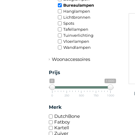
Bureaulampen
Hanglampen
Lichtbronnen
Spots
Tafellampen
Tuinverlichting
Vloerlampen
Wandlampen
Woonaccessoires
Prijs
0
1 000
0
250
500
750
1 000
Merk
DutchBone
Fatboy
Kartell
Zuiver