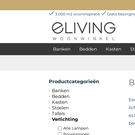
3.000 m2 wooninspiratie
Gratis bezorgi
Banken
Bedden
Kasten
St
B
Productcategorieën
Banken
Bedden
Ee
Kasten
Stoelen
li
Tafels
eL
Verlichting
be
Alle Lampen
Booglampen