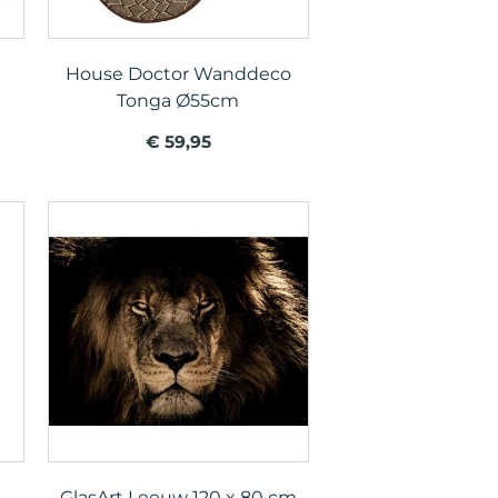
House Doctor Wanddeco
Tonga Ø55cm
€ 59,95
GlasArt Leeuw 120 x 80 cm