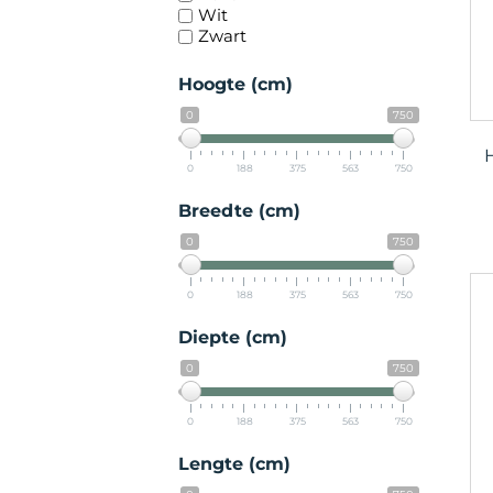
Wit
Zwart
Hoogte (cm)
0
750
0
188
375
563
750
Breedte (cm)
0
750
0
188
375
563
750
Diepte (cm)
0
750
0
188
375
563
750
Lengte (cm)