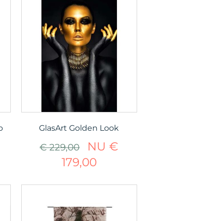
o
GlasArt Golden Look
NU €
€ 229,00
179,00