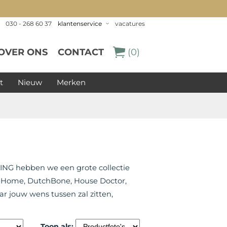
030 - 268 60 37
klantenservice
vacatures
OVER ONS
CONTACT
(0)
t
Nieuw
Merken
VING hebben we een grote collectie
eHome, DutchBone, House Doctor,
r jouw wens tussen zal zitten,
Toon als: