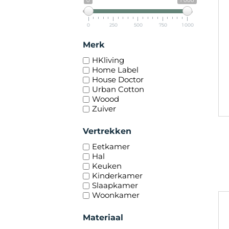
0
1 000
0
250
500
750
1 000
Merk
HKliving
Home Label
House Doctor
Urban Cotton
Woood
Zuiver
Vertrekken
Eetkamer
Hal
Keuken
Kinderkamer
Slaapkamer
Woonkamer
Materiaal