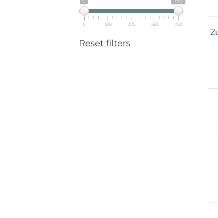
0
750
0
188
375
563
750
Z
Reset filters