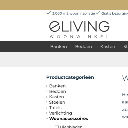
3.000 m2 wooninspiratie
Gratis bezorgi
Banken
Bedden
Kasten
St
W
Productcategorieën
Banken
Bedden
He
Kasten
Stoelen
aa
Tafels
Zu
Verlichting
wa
Woonaccessoires
Dienbladen