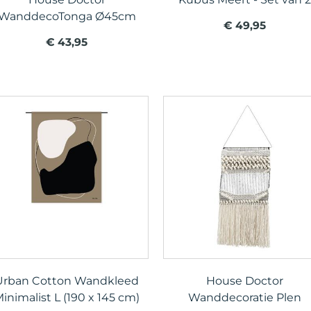
WanddecoTonga Ø45cm
€ 49,95
€ 43,95
Urban Cotton Wandkleed
House Doctor
inimalist L (190 x 145 cm)
Wanddecoratie Plen