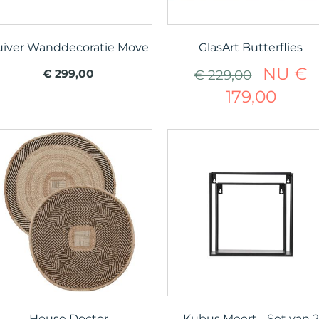
uiver Wanddecoratie Move
GlasArt Butterflies
NU €
€ 299,00
€ 229,00
179,00
House Doctor
Kubus Meert - Set van 2