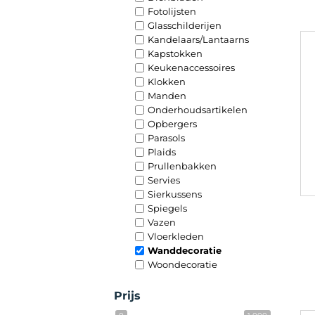
Fotolijsten
Glasschilderijen
Kandelaars/Lantaarns
Kapstokken
Keukenaccessoires
Klokken
Manden
Onderhoudsartikelen
Opbergers
Parasols
Plaids
Prullenbakken
Servies
Sierkussens
Spiegels
Vazen
Vloerkleden
Wanddecoratie
Woondecoratie
Prijs