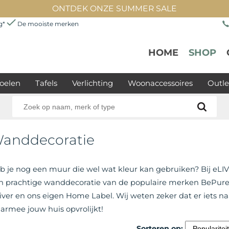
ONTDEK ONZE SUMMER SALE
ng*
De mooiste merken
HOME
SHOP
oelen
Tafels
Verlichting
Woonaccessoires
Outle
anddecoratie
b je nog een muur die wel wat kleur kan gebruiken? Bij eLI
n prachtige wanddecoratie van de populaire merken BePur
iver en ons eigen Home Label. Wij weten zeker dat er iets naa
armee jouw huis opvrolijkt!
Sorteren op: