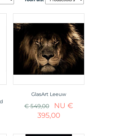
GlasArt Leeuw
ed
NU €
€ 549,00
395,00