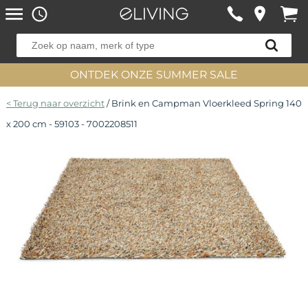
ONTDEK ONZE SUMMER SALE
< Terug naar overzicht
/ Brink en Campman Vloerkleed Spring 140
x 200 cm - 59103 - 7002208511