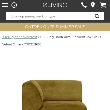
ONTDEK ONZE SUMMER SALE
< Terug naar overzicht
/ HKliving Bank Arm Element Jax Links -
Velvet Olive - 7002211610