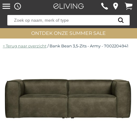
ONTDEK ONZE SUMMER SALE
< Terug naar overzicht
/ Bank Bean 3,5-Zits - Army - 7002204941