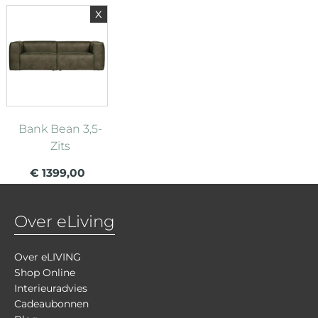
x
Bank Bean 3,5-
Zits
€ 1399,00
Over eLiving
Over eLIVING
Shop Online
Interieuradvies
Cadeaubonnen