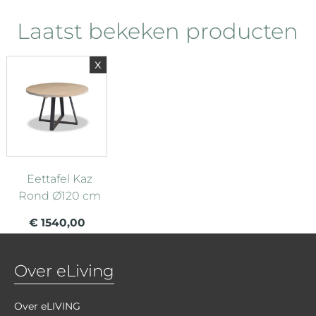
Laatst bekeken producten
x
Eettafel Kaz
Rond Ø120 cm
€ 1540,00
Over eLiving
Over eLIVING