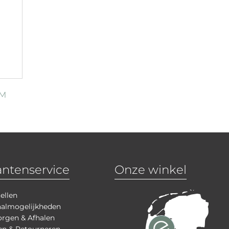
 M
antenservice
Onze winkel
ellen
aalmogelijkheden
rgen & Afhalen
en & Retourneren