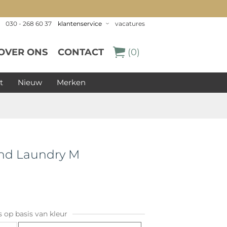
030 - 268 60 37
klantenservice
vacatures
OVER ONS
CONTACT
(0)
t
Nieuw
Merken
nd Laundry M
s op basis van kleur