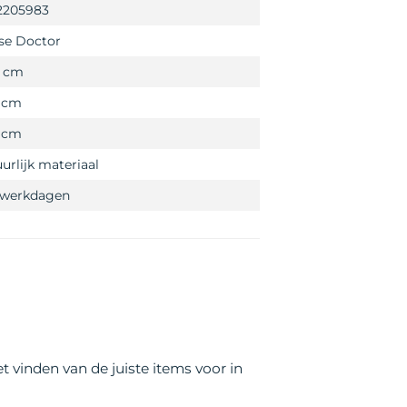
2205983
se Doctor
0 cm
0 cm
0 cm
urlijk materiaal
3 werkdagen
t vinden van de juiste items voor in