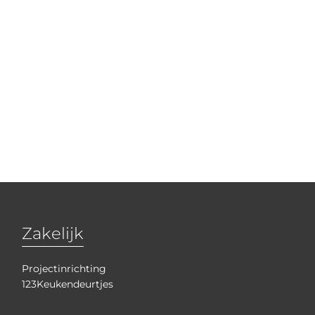
Zakelijk
Projectinrichting
123Keukendeurtjes