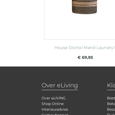
House Doctor Mand Laundry
€ 69,95
Over eLiving
Kl
Over eLIVING
Best
Shop Online
Bet
Interieuradvies
Bezo
Cadeaubonnen
Ruil