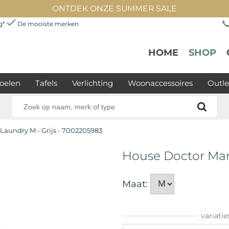
ONTDEK ONZE SUMMER SALE
ng*
De mooiste merken
HOME
SHOP
oelen
Tafels
Verlichting
Woonaccessoires
Outle
Laundry M - Grijs - 7002205983
House Doctor Ma
Maat:
variatie