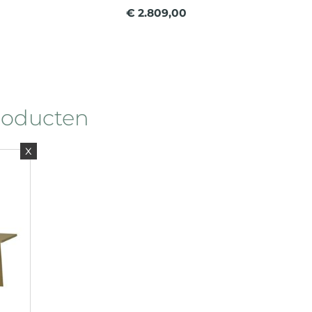
€ 2.809,00
roducten
x