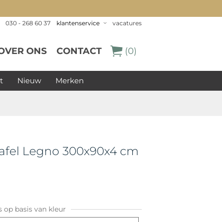
030 - 268 60 37
klantenservice
vacatures
OVER ONS
CONTACT
(0)
t
Nieuw
Merken
afel Legno 300x90x4 cm
s op basis van kleur