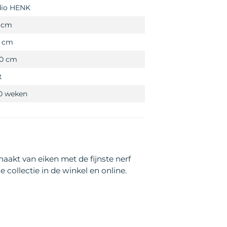
dio HENK
0 cm
0 cm
,0 cm
t
10 weken
akt van eiken met de fijnste nerf
e collectie in de winkel en online.