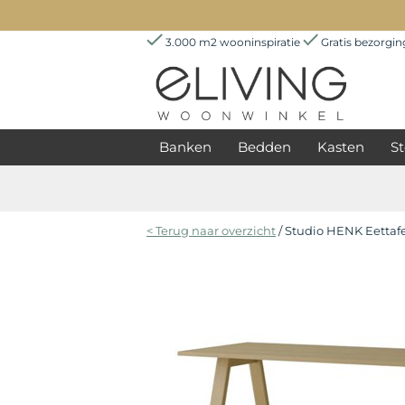
3.000 m2 wooninspiratie
Gratis bezorgi
Banken
Bedden
Kasten
St
< Terug naar overzicht
/ Studio HENK Eettaf