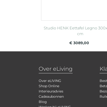
Studio HENK Eettafel Legno 300
cm
€ 3089,00
Over eLiving
Kl
Over eLIVING
Best
Shop Online
Bet
Interieuradvies
Bezo
Cadeaubonnen
Ruil
Blog