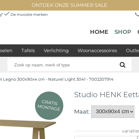
ONTDEK ONZE SUMMER SALE
ng*
De mooiste merken
HOME
SHOP
oelen
Tafels
Verlichting
Woonaccessoires
Outle
el Legno 300x90x4 cm - Naturel Light 3041 - 7002207914
Studio HENK Eett
Maat:
variatie