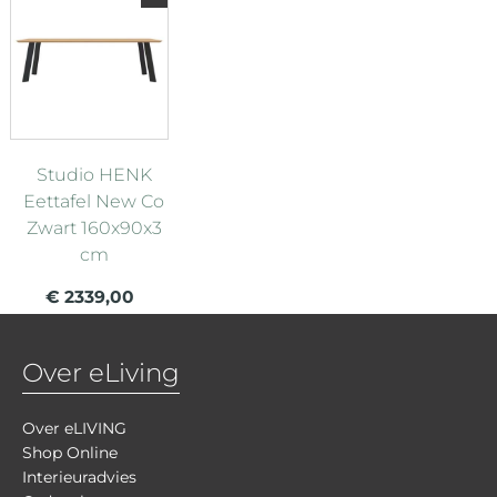
Studio HENK
Eettafel New Co
Zwart 160x90x3
cm
€ 2339,00
Over eLiving
Over eLIVING
Shop Online
Interieuradvies