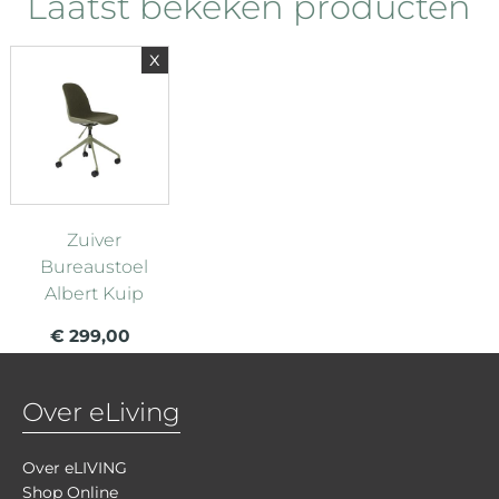
Laatst bekeken producten
x
Zuiver
Bureaustoel
Albert Kuip
€ 299,00
Over eLiving
Over eLIVING
Shop Online