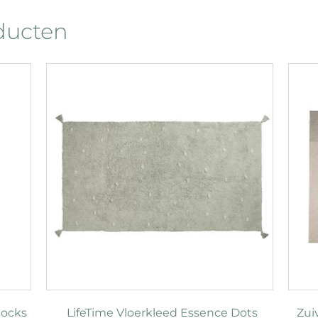
oducten
Rocks
LifeTime Vloerkleed Essence Dots
Zui