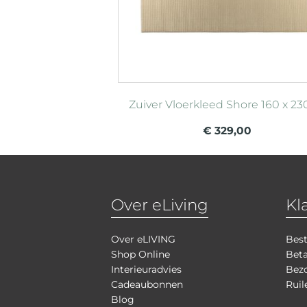
Zuiver Vloerkleed Shore 160 x 2
€ 329,00
Over eLiving
Kl
Over eLIVING
Best
Shop Online
Bet
Interieuradvies
Bezo
Cadeaubonnen
Ruil
Blog