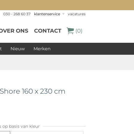
030 - 268 60 37
klantenservice
vacatures
OVER ONS
CONTACT
(0)
t
Nieuw
Merken
 Shore 160 x 230 cm
s op basis van kleur