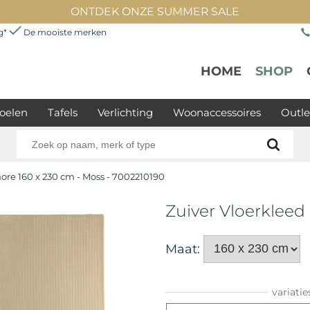
ONTDEK ONZE SUMMER SALE
ng*
De mooiste merken
HOME
SHOP
oelen
Tafels
Verlichting
Woonaccessoires
Outle
hore 160 x 230 cm - Moss - 7002210190
Zuiver Vloerkleed
Maat:
variatie