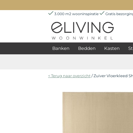
3.000 m2 wooninspiratie
Gratis bezorgi
Banken
Bedden
Kasten
St
< Terug naar overzicht
/ Zuiver Vloerkleed S