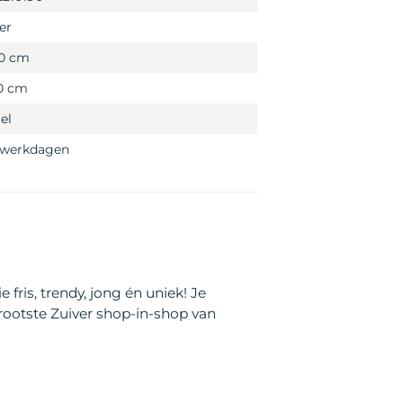
er
,0 cm
,0 cm
iel
3 werkdagen
fris, trendy, jong én uniek! Je
grootste Zuiver shop-in-shop van