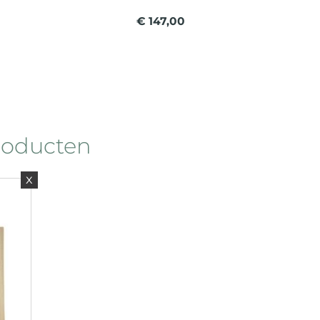
€ 147,00
roducten
x