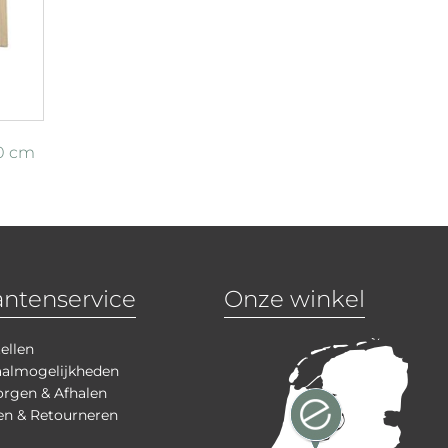
30 cm
antenservice
Onze winkel
ellen
aalmogelijkheden
rgen & Afhalen
en & Retourneren