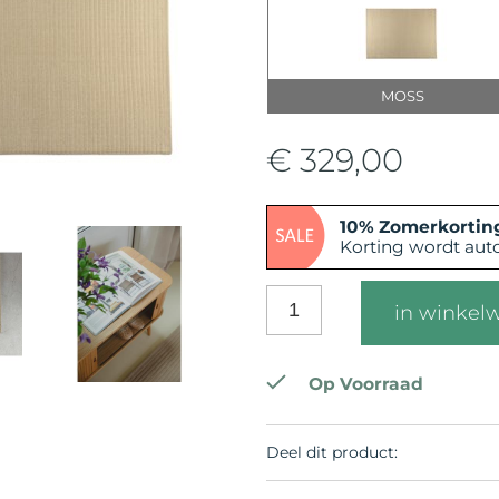
MOSS
€ 329,00
10% Zomerkorting
Korting wordt aut
in winkel
Op Voorraad
Deel dit product: