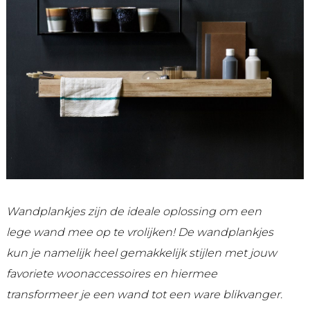
Wandplankjes zijn de ideale oplossing om een
lege wand mee op te vrolijken! De wandplankjes
kun je namelijk heel gemakkelijk stijlen met jouw
favoriete woonaccessoires en hiermee
transformeer je een wand tot een ware blikvanger.