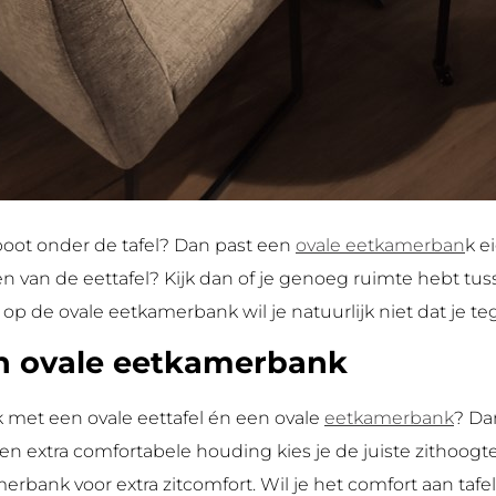
lpoot onder de tafel? Dan past een
ovale eetkamerban
k ei
n van de eettafel? Kijk dan of je genoeg ruimte hebt tus
p de ovale eetkamerbank wil je natuurlijk niet dat je te
n ovale eetkamerbank
k met een ovale eettafel én een ovale
eetkamerbank
? Da
n extra comfortabele houding kies je de juiste zithoog
rbank voor extra zitcomfort. Wil je het comfort aan tafe