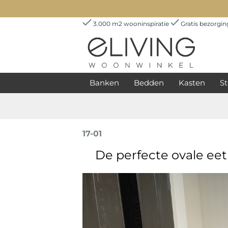
3.000 m2 wooninspiratie
Gratis bezorgi
Banken
Bedden
Kasten
St
17-01
De perfecte ovale ee