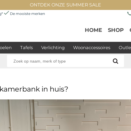
ONTDEK ONZE SUMMER SALE
ng*
De mooiste merken
HOME
SHOP
oelen
Tafels
Verlichting
Woonaccessoires
Outle
tkamerbank in huis?