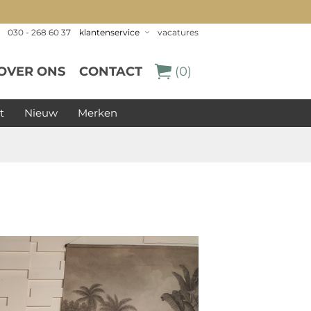
030 - 268 60 37
klantenservice
vacatures
OVER ONS
CONTACT
(0)
t
Nieuw
Merken