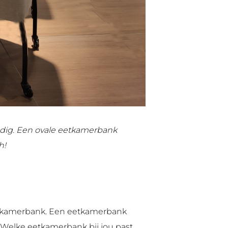
odig. Een ovale eetkamerbank
h!
eetkamerbank. Een eetkamerbank
g. Welke eetkamerbank bij jou past