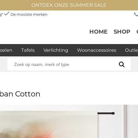
ONTDEK ONZE SUMMER SALE
ng*
De mooiste merken
HOME
SHOP
oelen
Tafels
Verlichting
Woonaccessoires
Outle
rban Cotton