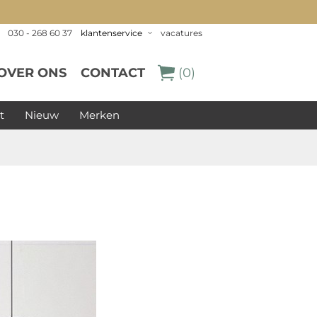
030 - 268 60 37
klantenservice
vacatures
OVER ONS
CONTACT
(0)
t
Nieuw
Merken