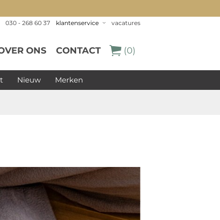
030 - 268 60 37
klantenservice
vacatures
OVER ONS
CONTACT
(0)
t
Nieuw
Merken