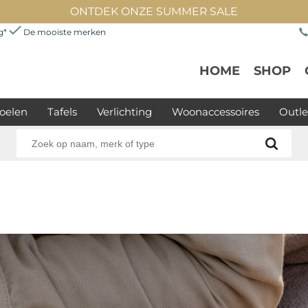
ONTDEK ONZE SUMMER SALE
ng*
De mooiste merken
HOME
SHOP
oelen
Tafels
Verlichting
Woonaccessoires
Outle