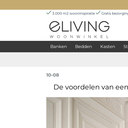
3.000 m2 wooninspiratie
Gratis bezorgi
Banken
Bedden
Kasten
St
10-08
De voordelen van ee