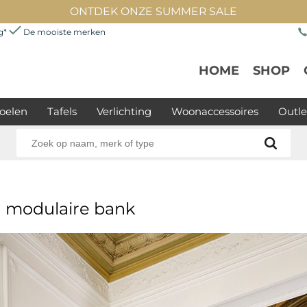
ONTDEK ONZE SUMMER SALE
ng*
De mooiste merken
HOME
SHOP
oelen
Tafels
Verlichting
Woonaccessoires
Outle
n modulaire bank