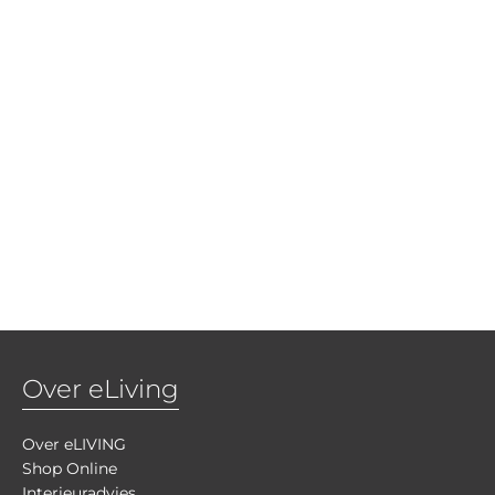
Over eLiving
Over eLIVING
Shop Online
Interieuradvies